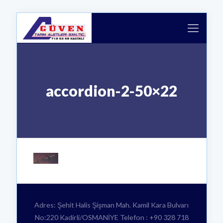
accordion-2-50×22
Adres: Şehit Halis Şişman Mah. Kamil Kara Bulvarı
No:220 Kadirli/OSMANİYE Telefon : +90 328 718