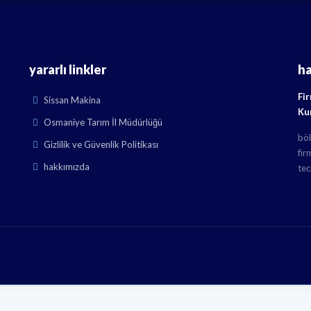
yararlı linkler
h
Fi
Sissan Makina
Ku
Osmaniye Tarım İl Müdürlüğü
böl
Gizlilik ve Güvenlik Politikası
fir
hakkımızda
tec