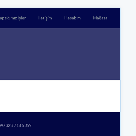
aptığımız İşler
İletişim
Hesabım
Mağaza
+90 328 718 5359