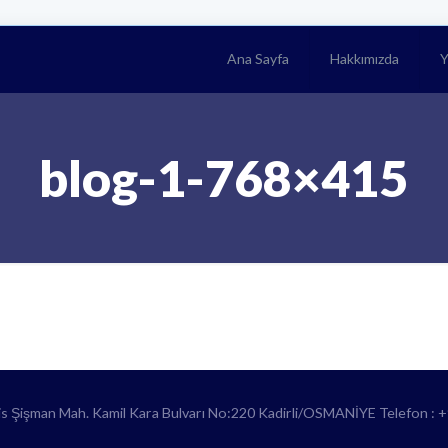
Ana Sayfa
Hakkımızda
Y
blog-1-768×415
lis Şişman Mah. Kamil Kara Bulvarı No:220 Kadirli/OSMANİYE Telefon : 