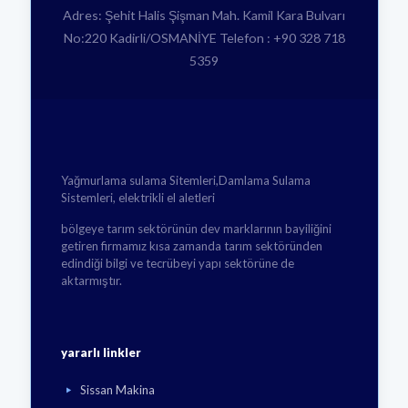
Adres: Şehit Halis Şişman Mah. Kamil Kara Bulvarı
No:220 Kadirli/OSMANİYE Telefon : +90 328 718
5359
Yağmurlama sulama Sitemleri,Damlama Sulama
Sistemleri, elektrikli el aletleri
bölgeye tarım sektörünün dev marklarının bayiliğini
getiren firmamız kısa zamanda tarım sektöründen
edindiği bilgi ve tecrübeyi yapı sektörüne de
aktarmıştır.
yararlı linkler
Sissan Makina