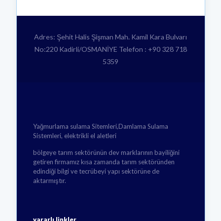
Adres: Şehit Halis Şişman Mah. Kamil Kara Bulvarı
No:220 Kadirli/OSMANİYE Telefon : +90 328 718
5359
Yağmurlama sulama Sitemleri,Damlama Sulama
Sistemleri, elektrikli el aletleri
bölgeye tarım sektörünün dev marklarının bayiliğini
getiren firmamız kısa zamanda tarım sektöründen
edindiği bilgi ve tecrübeyi yapı sektörüne de
aktarmıştır.
yararlı linkler