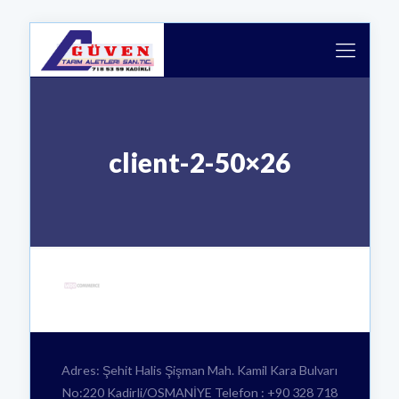
client-2-50×26
Adres: Şehit Halis Şişman Mah. Kamil Kara Bulvarı
No:220 Kadirli/OSMANİYE Telefon : +90 328 718