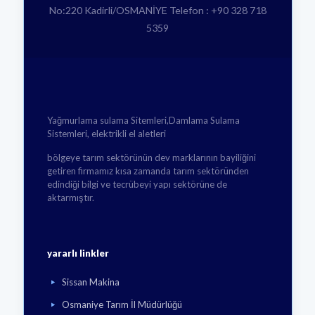
No:220 Kadirli/OSMANİYE Telefon : +90 328 718
5359
Yağmurlama sulama Sitemleri,Damlama Sulama
Sistemleri, elektrikli el aletleri
bölgeye tarım sektörünün dev marklarının bayiliğini
getiren firmamız kısa zamanda tarım sektöründen
edindiği bilgi ve tecrübeyi yapı sektörüne de
aktarmıştır.
yararlı linkler
Sissan Makina
Osmaniye Tarım İl Müdürlüğü