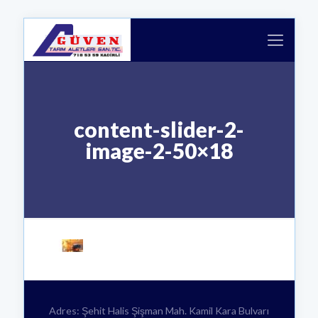
content-slider-2-
image-2-50×18
Adres: Şehit Halis Şişman Mah. Kamil Kara Bulvarı