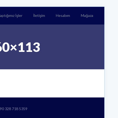
aptığımız İşler
İletişim
Hesabım
Mağaza
260×113
+90 328 718 5359