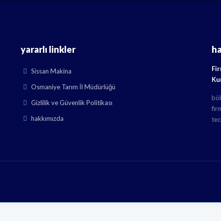
yararlı linkler
h
Fi
Sissan Makina
Ku
Osmaniye Tarım İl Müdürlüğü
böl
Gizlilik ve Güvenlik Politikası
fir
hakkımızda
tec