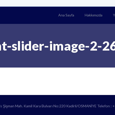
Ana Sayfa
Hakkımızda
Y
t-slider-image-2-
lis Şişman Mah. Kamil Kara Bulvarı No:220 Kadirli/OSMANİYE Telefon : 