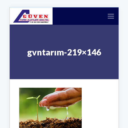
gvntarım-219×146