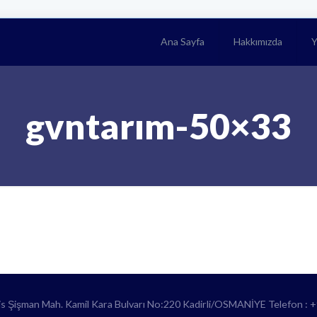
Ana Sayfa
Hakkımızda
Y
gvntarım-50×33
lis Şişman Mah. Kamil Kara Bulvarı No:220 Kadirli/OSMANİYE Telefon : 