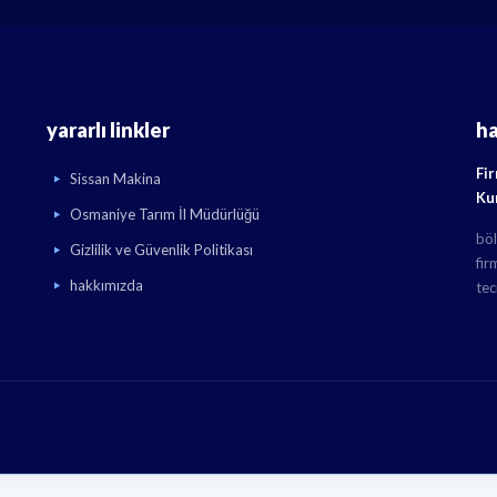
yararlı linkler
h
Fi
Sissan Makina
Ku
Osmaniye Tarım İl Müdürlüğü
böl
Gizlilik ve Güvenlik Politikası
fir
hakkımızda
tec