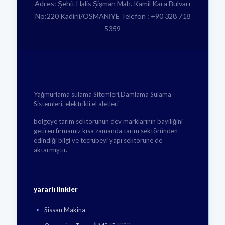
Adres: Şehit Halis Şişman Mah. Kamil Kara Bulvarı
No:220 Kadirli/OSMANİYE Telefon : +90 328 718
5359
Yağmurlama sulama Sitemleri,Damlama Sulama
Sistemleri, elektrikli el aletleri
bölgeye tarım sektörünün dev marklarının bayiliğini
getiren firmamız kısa zamanda tarım sektöründen
edindiği bilgi ve tecrübeyi yapı sektörüne de
aktarmıştır.
yararlı linkler
Sissan Makina