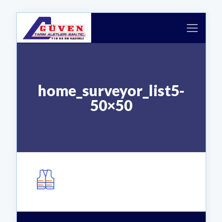
home_surveyor_list5-
50×50