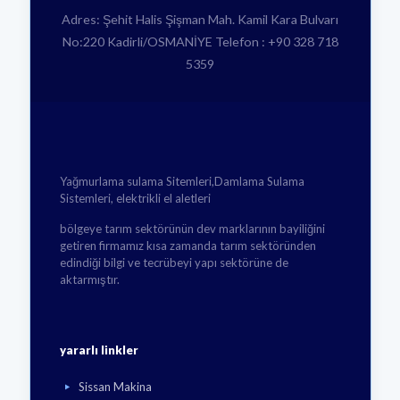
Adres: Şehit Halis Şişman Mah. Kamil Kara Bulvarı
No:220 Kadirli/OSMANİYE Telefon : +90 328 718
5359
Yağmurlama sulama Sitemleri,Damlama Sulama
Sistemleri, elektrikli el aletleri
bölgeye tarım sektörünün dev marklarının bayiliğini
getiren firmamız kısa zamanda tarım sektöründen
edindiği bilgi ve tecrübeyi yapı sektörüne de
aktarmıştır.
yararlı linkler
Sissan Makina