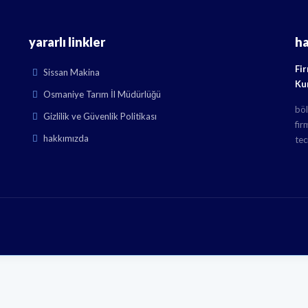
yararlı linkler
h
Fi
Sissan Makina
Ku
Osmaniye Tarım İl Müdürlüğü
böl
Gizlilik ve Güvenlik Politikası
fir
hakkımızda
tec