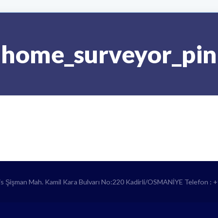
home_surveyor_pin
lis Şişman Mah. Kamil Kara Bulvarı No:220 Kadirli/OSMANİYE Telefon : 