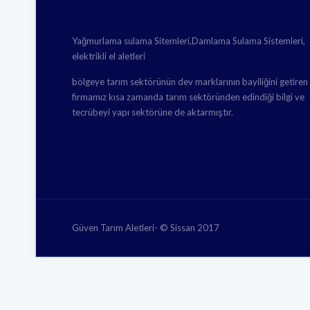
Yağmurlama sulama Sitemleri,Damlama Sulama Sistemleri,
elektrikli el aletleri
bölgeye tarım sektörünün dev marklarının bayiliğini getiren
firmamız kısa zamanda tarım sektöründen edindiği bilgi ve
tecrübeyi yapı sektörüne de aktarmıştır.
Güven Tarım Aletleri- © Sissan 2017