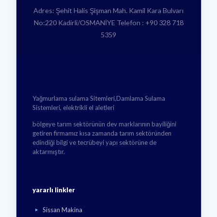
Adres: Şehit Halis Şişman Mah. Kamil Kara Bulvarı
No:220 Kadirli/OSMANİYE Telefon : +90 328 718
5359
Yağmurlama sulama Sitemleri,Damlama Sulama
Sistemleri, elektrikli el aletleri
bölgeye tarım sektörünün dev marklarının bayiliğini
getiren firmamız kısa zamanda tarım sektöründen
edindiği bilgi ve tecrübeyi yapı sektörüne de
aktarmıştır.
yararlı linkler
Sissan Makina