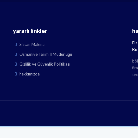
yararlı linkler
h
Fi
Sissan Makina
Ku
Osmaniye Tarım İl Müdürlüğü
böl
Gizlilik ve Güvenlik Politikası
fir
hakkımızda
tec