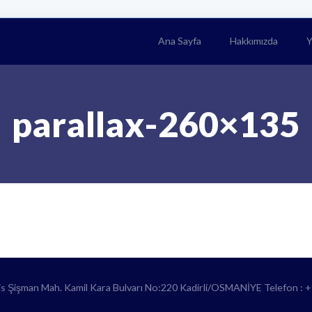
Ana Sayfa
Hakkımızda
Y
parallax-260×135
lis Şişman Mah. Kamil Kara Bulvarı No:220 Kadirli/OSMANİYE Telefon : 