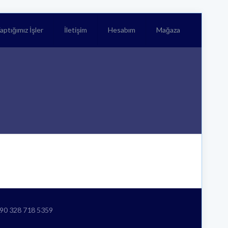
aptığımız İşler
İletişim
Hesabım
Mağaza
+90 328 718 5359