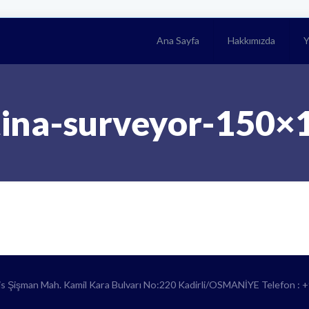
Ana Sayfa
Hakkımızda
Y
tina-surveyor-150×
lis Şişman Mah. Kamil Kara Bulvarı No:220 Kadirli/OSMANİYE Telefon : 