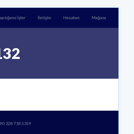
aptığımız İşler
İletişim
Hesabım
Mağaza
132
+90 328 718 5359