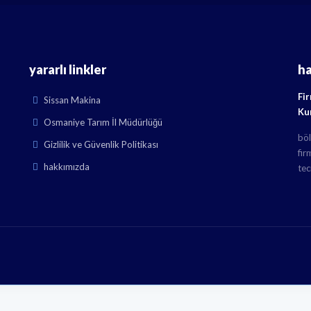
yararlı linkler
h
Fi
Sissan Makina
Ku
Osmaniye Tarım İl Müdürlüğü
böl
Gizlilik ve Güvenlik Politikası
fir
hakkımızda
tec