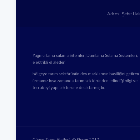
Adres: Şehit Ha
Yağmurlama sulama Sitemleri,Damlama Sulama Sistemleri,
elektrikli el aletleri
bölgeye tarım sektörünün dev marklarının bayiliğini getiren
firmamız kısa zamanda tarım sektöründen edindiği bilgi ve
tecrübeyi yapı sektörüne de aktarmıştır.
Güven Tarım Aletleri- © Sissan 2017