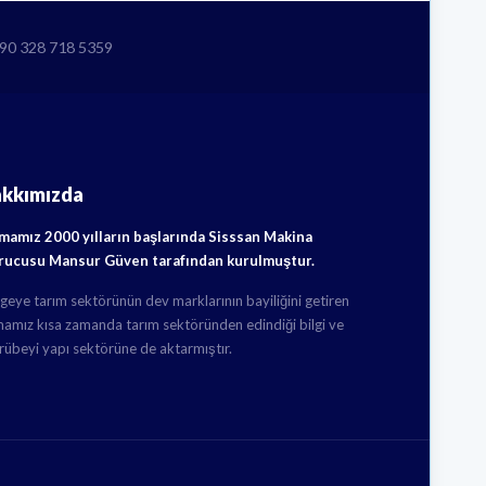
+90 328 718 5359
akkımızda
rmamız 2000 yılların başlarında Sisssan Makina
rucusu Mansur Güven tarafından kurulmuştur.
geye tarım sektörünün dev marklarının bayiliğini getiren
mamız kısa zamanda tarım sektöründen edindiği bilgi ve
rübeyi yapı sektörüne de aktarmıştır.