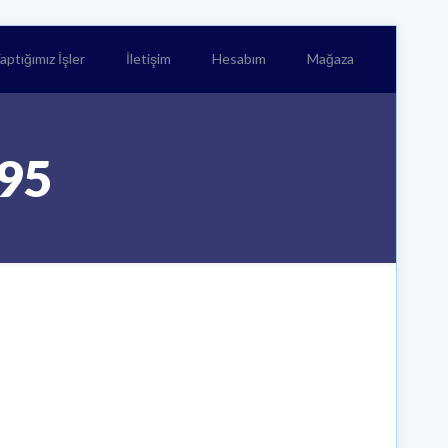
aptığımız İşler
İletişim
Hesabım
Mağaza
×95