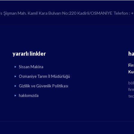
lis Şişman Mah. Kamil Kara Bulvarı No:220 Kadirli/OSMANİYE Telefon : 
yararlı linkler
h
Fi
Sissan Makina
Ku
Osmaniye Tarım İl Müdürlüğü
böl
Gizlilik ve Güvenlik Politikası
fir
hakkımızda
tec