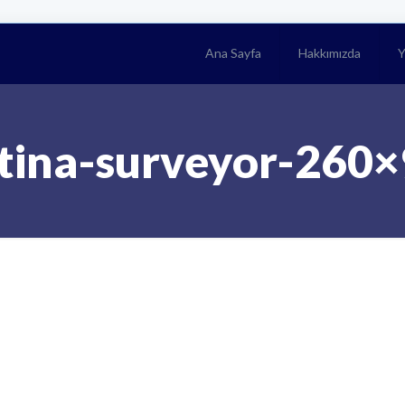
Ana Sayfa
Hakkımızda
Y
tina-surveyor-260