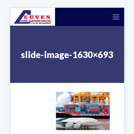
slide-image-1630×693